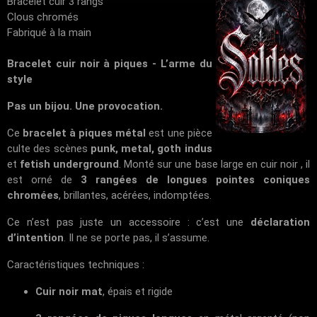
Bracelet cuir 3 rangs
Clous chromés
Fabriqué à la main
Bracelet cuir noir à piques - L’arme du
style
Pas un bijou. Une provocation.
Ce
bracelet à piques métal
est une pièce
culte des scènes
punk, metal, goth indus
et
fetish underground
. Monté sur une base large en cuir noir , il
est orné de
3 rangées de longues pointes coniques
chromées
, brillantes, acérées, indomptées.
Ce n’est pas juste un accessoire : c’est une
déclaration
d’intention
. Il ne se porte pas, il s’assume.
Caractéristiques techniques :
Cuir noir mat
, épais et rigide