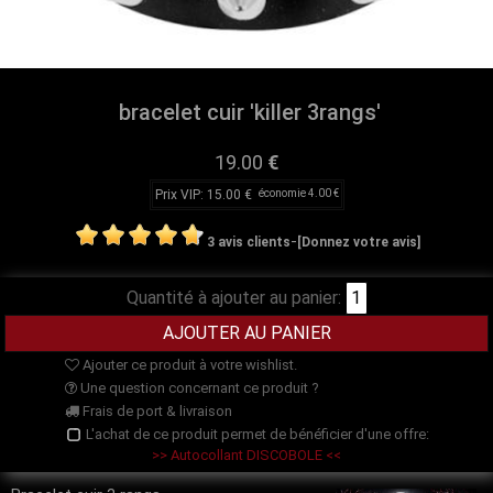
bracelet cuir 'killer 3rangs'
19.00
€
Prix VIP: 15.00 €
économie 4.00 €
-
3 avis clients
[Donnez votre avis]
Quantité à ajouter au panier:
Ajouter ce produit à votre wishlist.
Une question concernant ce produit ?
Frais de port & livraison
L'achat de ce produit permet de bénéficier d'une offre:
>> Autocollant DISCOBOLE <<