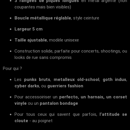
3 rangées de piques longues
en métal argenté (non
coupantes mais bien visibles)
Boucle métallique réglable
, style ceinture
Largeur 5 cm
Taille ajustable
, modèle unisexe
Construction solide, parfaite pour concerts, shootings, ou
looks de rue sans compromis
Pour qui ?
Les
punks bruts
,
metalleux old-school
,
goth indus
,
cyber darks
, ou
guerriers fashion
Pour accessoiriser un
perfecto, un harnais, un corset
vinyle
ou un
pantalon bondage
Pour tous ceux qui savent que parfois,
l’attitude se
cloute
- au poignet