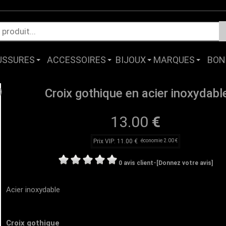
USSURES
ACCESSOIRES
BIJOUX
MARQUES
BON
Croix gothique en acier inoxydabl
13.00
€
Prix VIP: 11.00 €
économie 2.00 €
-
0 avis client
[Donnez votre avis]
Acier inoxydable
Croix gothique