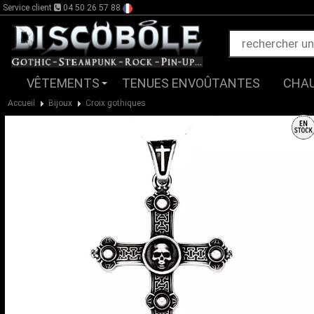
Service client
04 50 26 57 88
VÊTEMENTS
TENUES ENVOÛTANTES
CHA
Accueil
Bijoux
Croix gothiques