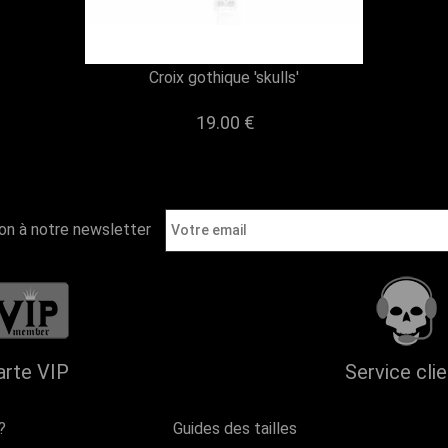
Croix gothique 'skulls'
19.00 €
ion à notre newsletter
arte VIP
Service cli
?
Guides des tailles