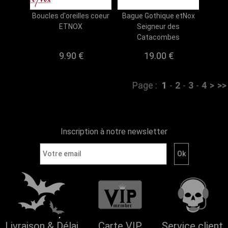
Boucles d'oreilles coeur
Bague Gothique etNox
ETNOX
Seigneur des
Catacombes
9.90 €
19.00 €
Page :
1
-
2
-
3
-
4
>
>>
Inscription à notre newsletter
Livraison & Délai
Carte VIP
Service client