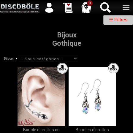
Service client
04 50 26 57 88
Newsletter
| |
Facebook
|
Twitter
0
☰ Filtres
Bijoux
Gothique
Bijoux
Boucle d'oreilles en
Boucles d'oreilles