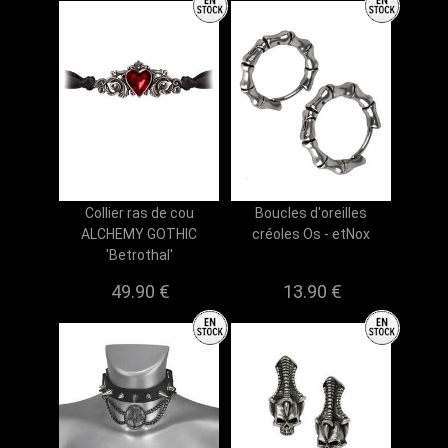
Collier ras de cou
Boucles d'oreilles
ALCHEMY GOTHIC
créoles Os - etNox
'Betrothal'
49.90 €
13.90 €