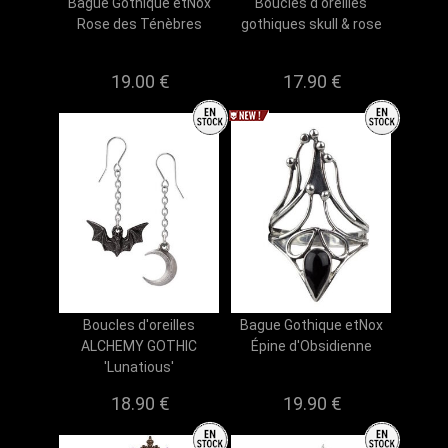
Bague Gothique etNox
Boucles d'oreilles
Rose des Ténèbres
gothiques skull & rose
19.00 €
17.90 €
Boucles d'oreilles
Bague Gothique etNox
ALCHEMY GOTHIC
Épine d'Obsidienne
'Lunatious'
18.90 €
19.90 €