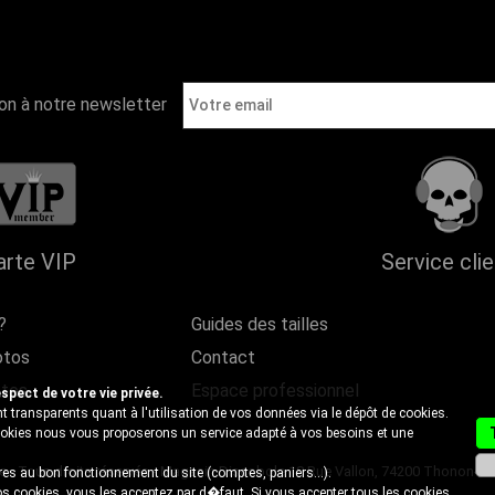
ion à notre newsletter
arte VIP
Service cli
?
Guides des tailles
otos
Contact
ntes
Espace professionnel
ect de votre vie privée.
 transparents quant à l'utilisation de vos données via le dépôt de cookies.
cookies nous vous proposerons un service adapté à vos besoins et une
- Tous droits réservés - Magasin Discobole 18 Rue Vallon, 74200 Thonon-les-B
es au bon fonctionnement du site (comptes, paniers...).
s cookies, vous les acceptez par d�faut. Si vous accepter tous les cookies