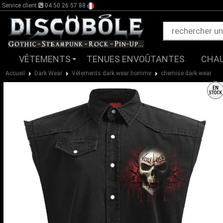
Service client
04 50 26 57 88
VÊTEMENTS
TENUES ENVOÛTANTES
CHA
Accueil
Dark Wear
Vêtements dark wear homme
chemise dark wear