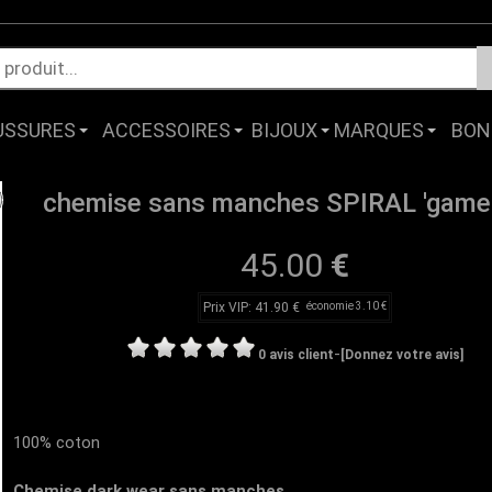
USSURES
ACCESSOIRES
BIJOUX
MARQUES
BON
chemise sans manches SPIRAL 'game 
45.00
€
Prix VIP: 41.90 €
économie 3.10 €
-
0 avis client
[Donnez votre avis]
100% coton
Chemise dark wear sans manches