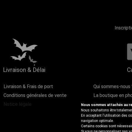
Inscript
Livraison & Délai
C
Livraison & Frais de port
Qui sommes-nous 
Conditions générales de vente
La boutique en ph
Notice légale
Questions Fréque
Nous sommes attachés au resp
Nous souhaitons être totalement
En acceptant l'utilisation des 
navigation optimale.
Copyright@2018 Discobole 
Certains cookies sont nécessair
Si vous ne personnalisez pas vo