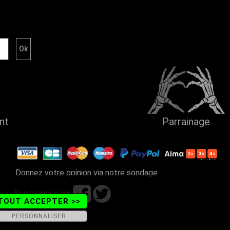
ent
Parrainage
Donnez votre opinion via notre sondage
Suivez-nous sur
TOUT ACCEPTER >>
PERSONNALISER
ains - Tel. 04 50 26 57 88