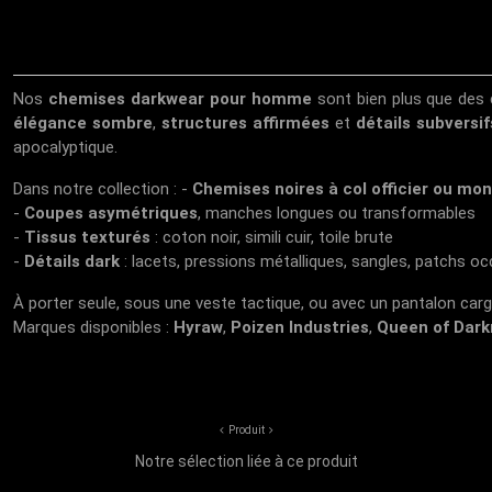
Nos
chemises darkwear pour homme
sont bien plus que des cl
élégance sombre
,
structures affirmées
et
détails subversif
apocalyptique.
Dans notre collection : -
Chemises noires à col officier ou mo
-
Coupes asymétriques
, manches longues ou transformables
-
Tissus texturés
: coton noir, simili cuir, toile brute
-
Détails dark
: lacets, pressions métalliques, sangles, patchs oc
À porter seule, sous une veste tactique, ou avec un pantalon carg
Marques disponibles :
Hyraw
,
Poizen Industries
,
Queen of Dark
Produit
Notre sélection liée à ce produit