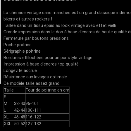
La chemise vintage sans manches est un grand classique indémod
bikers et autres rockers !
Taillée dans un tissu épais au look vintage avec effet vielli
Grande impression dans le dos à base d'encres de haute qualité 
Fermeture par boutons pressions
Poche poitrine
Sérigraphie poitrine
Bordures effilochées pour un pur style vintage
Impression à base d'encres top qualité
Longévité accrue
Résistance aux lavages optimale
Ce modèle taille assez grand
Taille
Tour de poitrine en cm
S
-
-
M
38-40
96-101
L
42-44
106-111
XL
46-48
116-122
XXL
50-52
127-132