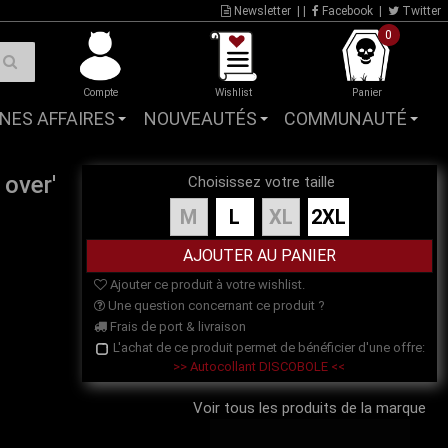
Newsletter
| |
Facebook
|
Twitter
0
Compte
Wishlist
Panier
NES AFFAIRES
NOUVEAUTÉS
COMMUNAUTÉ
over'
Choisissez votre taille
M
L
XL
2XL
Ajouter ce produit à votre wishlist.
Une question concernant ce produit ?
Frais de port & livraison
L'achat de ce produit permet de bénéficier d'une offre:
>> Autocollant DISCOBOLE <<
Voir tous les produits de la marque