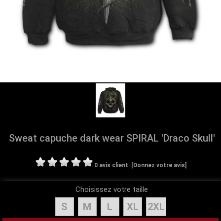
Sweat capuche dark wear SPIRAL 'Draco Skull'
-
0 avis client
[Donnez votre avis]
Choisissez votre taille
S
M
L
XL
2XL