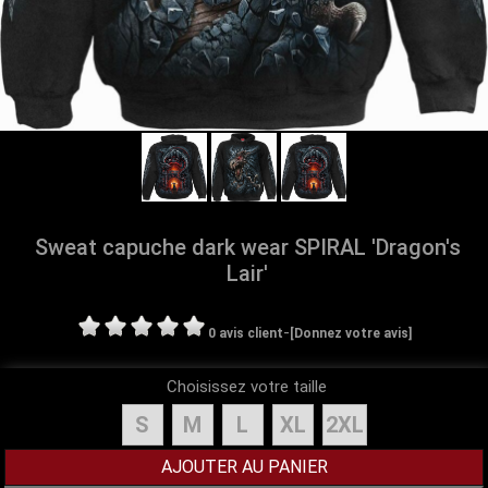
Sweat capuche dark wear SPIRAL 'Dragon's
Lair'
-
0 avis client
[Donnez votre avis]
Choisissez votre taille
S
M
L
XL
2XL