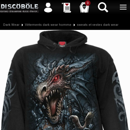
Service client
04 50 26 57 88
Newsletter
| |
Facebook
|
Twitter
0
Dark Wear
Vêtements dark wear homme
sweats et vestes dark wear