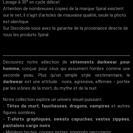
Lavage à 30° en cycle délicat
Attention de nombreuses copies de la marque Spiral existent
sur le net, il s'agit d'articles de mauvaise qualité, seule la photo
est identique
Sur Discobole vous avez la garantie de la provenance directe de
tous les produits Spiral
Découvrez notre sélection de
vêtements darkwear pour
homme
, conçue pour ceux qui assument l’ombre comme une
seconde peau. Plus qu’un simple style vestimentaire, le
darkwear
est une attitude : noire, agressive, affirmée - portée
par les icônes de la mort, du mythe et de la nuit.
Notre collection explore un univers visuel puissant :
-
Têtes de mort
,
faucheuses
,
dragons
,
vampires
et autres
figures sombres
-
T-shirts graphiques
,
sweats capuches
,
vestes zippées
,
pantalons cargo noirs
- Matières brutes, coupes nettes, imprimés percutants