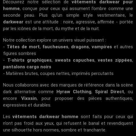
Découvrez notre sélection de
vêtements darkwear pour
homme
, conçue pour ceux qui assument l’ombre comme une
seconde peau. Plus qu’un simple style vestimentaire, le
darkwear
est une attitude : noire, agressive, affirmée - portée
par les icônes de la mort, du mythe et de la nuit.
Notre collection explore un univers visuel puissant :
-
Têtes de mort
,
faucheuses
,
dragons
,
vampires
et autres
figures sombres
-
T-shirts graphiques
,
sweats capuches
,
vestes zippées
,
pantalons cargo noirs
- Matières brutes, coupes nettes, imprimés percutants
Nous collaborons avec des marques de référence dans la scène
dark alternative comme
Hyraw Clothing
,
Spiral Direct
, ou
encore
Vixxsin
, pour proposer des pièces authentiques,
expressives et durables.
Les
vêtements darkwear homme
sont faits pour ceux qui
n’ont pas froid aux yeux, qui refusent le banal et revendiquent
une silhouette hors normes, sombre et tranchante.