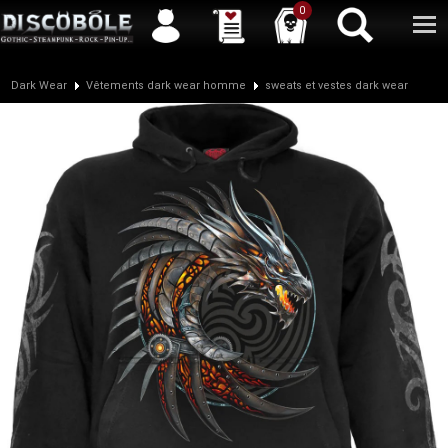
Service client
04 50 26 57 88
Newsletter
| |
Facebook
|
Twitter
0
Dark Wear
Vêtements dark wear homme
sweats et vestes dark wear