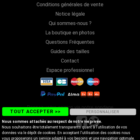
Conditions générales de vente
Notice légale
Qui sommes-nous ?
La boutique en photos
Questions Fréquentes
Guides des tailles
Contact
Espace professionnel
Donnez votre opinion via notre sondage
TOUT ACCEPTER >>
PERSONNALISER
Suivez-nous sur
Nous sommes attachés au respect de votre vie privée.
Nous souhaitons être totalement transparents quant à l'utilisation de vos
données via le dépôt de cookies. En acceptant l'utilisation des cookies nous
Copyright@2018 Discobole - Tous droits réservés - Magasin
vous proposerons un service adapté à vos besoins et une navigation optimale.