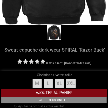
Sweat capuche dark wear SPIRAL 'Razor Back'
-
0 avis client
[Donnez votre avis]
Choisissez votre taille
M
L
XL
2XL
Ajouter ce produit à votre wishlist.