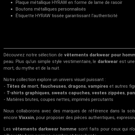
Plaque métallique HYRAW en forme de lame de rasoir
Boutons métalliques personnalisés
Étiquette HYRAW tissée garantissant l'authenticité
Découvrez notre sélection de
vêtements darkwear pour hom
peau. Plus qu’un simple style vestimentaire, le
darkwear
est une 
mort, du mythe et de la nuit.
Notre collection explore un univers visuel puissant :
-
Têtes de mort
,
faucheuses
,
dragons
,
vampires
et autres fi
-
T-shirts graphiques
,
sweats capuches
,
vestes zippées
,
pan
- Matières brutes, coupes nettes, imprimés percutants
Nous collaborons avec des marques de référence dans la sc
encore
Vixxsin
, pour proposer des pièces authentiques, expressiv
Les
vêtements darkwear homme
sont faits pour ceux qui n’o