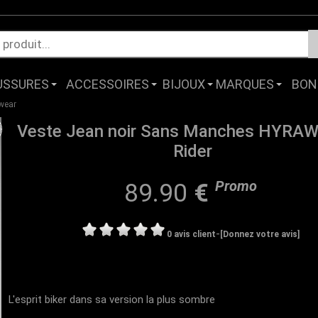
USSURES
ACCESSOIRES
BIJOUX
MARQUES
BON
 wear
Veste Jean noir Sans Manches HYRAW
Rider
Promo
89.90
€
-
0 avis client
[Donnez votre avis]
L'esprit biker dans sa version la plus sombre