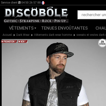
Service client
04 50 26 57 88
VÊTEMENTS
TENUES ENVOÛTANTES
CHA
Accueil
Dark Wear
Vêtements dark wear homme
sweats et vestes dark