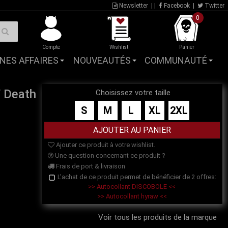
Newsletter
| |
Facebook
|
Twitter
0
Compte
Wishlist
Panier
NES AFFAIRES
NOUVEAUTÉS
COMMUNAUTÉ
 Death
Choisissez votre taille
S
M
L
XL
2XL
Ajouter ce produit à votre wishlist.
Une question concernant ce produit ?
Frais de port & livraison
L'achat de ce produit permet de bénéficier de 2 offres:
>> Autocollant DISCOBOLE <<
>> Autocollant hyraw <<
Voir tous les produits de la marque