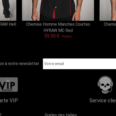
RAW Hell
Chemise Homme Manches Courtes
Chemi
HYRAW MC Red
59.90 €
Promo
ion à notre newsletter
arte VIP
Service cli
?
Guides des tailles