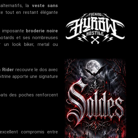
lternatifs, la
veste sans
te tout en restant élégante
on imposante
broderie noire
 motards et ses nombreuses
r un look biker, metal ou
 Rider
recouvre le dos avec
oitrine apporte une signature
abats des poches renforcent
excellent compromis entre