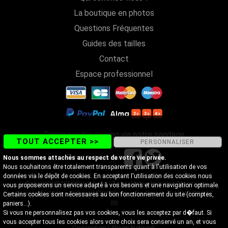
La boutique en photos
Questions Fréquentes
Guides des tailles
Contact
Espace professionnel
Donnez votre opinion via notre sondage
TOUT ACCEPTER >>
PERSONNALISER
Suivez-nous sur
Nous sommes attachés au respect de votre vie privée.
Nous souhaitons être totalement transparents quant à l'utilisation de vos
données via le dépôt de cookies. En acceptant l'utilisation des cookies nous
Copyright@2018 Discobole - Tous droits réservés - Magasin
vous proposerons un service adapté à vos besoins et une navigation optimale.
Discobole 18 Rue Vallon, 74200 Thonon-les-Bains - Tel. 04 50 26 57
Certains cookies sont nécessaires au bon fonctionnement du site (comptes,
88
paniers...).
Si vous ne personnalisez pas vos cookies, vous les acceptez par d�faut. Si
vous accepter tous les cookies alors votre choix sera conservé un an, et vous
Conception Lithium Network