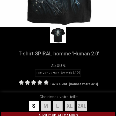
T-shirt SPIRAL homme 'Human 2.0'
25.00
€
Prix VIP: 22.90 €
économie 2.10 €
-
0 avis client
[Donnez votre avis]
Choisissez votre taille
S
M
L
XL
2XL