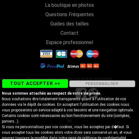
La boutique en photos
Questions Fréquentes
Guides des tailles
Contact
Espace professionnel
Donnez votre opinion via notre sondage
TOUT ACCEPTER >>
PERSONNALISER
Suivez-nous sur
Nous sommes attachés au respect de votre vie privée.
Nous souhaitons être totalement transparents quant à l'utilisation de vos
données via le dépôt de cookies. En acceptant l'utilisation des cookies nous
Copyright@2018 Discobole - Tous droits réservés - Magasin
vous proposerons un service adapté à vos besoins et une navigation optimale.
Discobole 18 Rue Vallon, 74200 Thonon-les-Bains - Tel. 04 50 26 57
Certains cookies sont nécessaires au bon fonctionnement du site (comptes,
88
paniers...).
Si vous ne personnalisez pas vos cookies, vous les acceptez par d�faut. Si
vous accepter tous les cookies alors votre choix sera conservé un an, et vous
Conception Lithium Network
pourrez toujours le modifier dans notre page de
politique de confidentialité
.