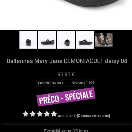
Ballerines Mary Jane DEMONIACULT daisy 08
90.90
€
Prix VIP: 86.80 €
économie 4.10 €
-
avis client
[Donnez votre avis]
Expédié sous 65 jours