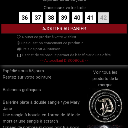
Choisissez votre taille
36
37
38
39
40
41
42
Ajouter ce produit à votre wishlist.
Une question concernant ce produit ?
Frais de port & livraison
L'achat de ce produit permet de bénéficier d'une offre:
>> Autocollant DISCOBOLE <<
Expédié sous 65 jours
Voir tous les
Restez sur votre pointure
produits de la
marque
Ballerines gothiques
Ballerine plate à double sangle type Mary
Jane
Une sangle à boucle en forme de tête de
mort et une sangle à scratch
Ornées de nombreux clous pointus noirs