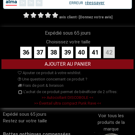
2
3
4
réessayer
ERREUR
-
avis client
[Donnez votre avis]
Expédié sous 65 jours
Choisissez votre taille
36
37
38
39
40
41
42
Ajouter ce produit à votre wishlist.
Une question concernant ce produit ?
Frais de port & livraison
L'achat de ce produit permet de bénéficier de 2 offres:
>> Autocollant DISCOBOLE <<
>> Éventail ultra compact Punk Rave <<
Expédié sous 65 jours
Voir tous les
Restez sur votre taille
produits de la
marque
Bottes gothiques compensées