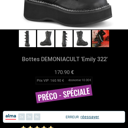
Bottes DEMONIACULT 'Emily 322'
170.90
€
Prix VIP: 160.90 €
économie 10.00 €
2
3
4
réessayer
ERREUR