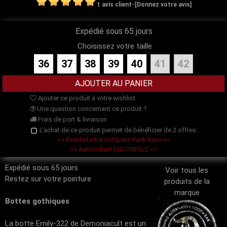
-
1 avis client
[Donnez votre avis]
Expédié sous 65 jours
Choisissez votre taille
36
37
38
39
40
41
42
Ajouter ce produit à votre wishlist.
Une question concernant ce produit ?
Frais de port & livraison
L'achat de ce produit permet de bénéficier de 2 offres:
>> Éventail ultra compact Punk Rave <<
>> Autocollant DISCOBOLE <<
Expédié sous 65 jours
Voir tous les
Restez sur votre pointure
produits de la
marque
Bottes gothiques
La botte Emily-322 de Demoniacult est un