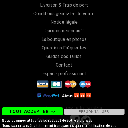
Livraison & Frais de port
Conditions générales de vente
Notice légale
Qui sommes-nous ?
La boutique en photos
Questions Fréquentes
Guides des tailles
Contact
Espace professionnel
Donnez votre opinion via notre sondage
TOUT ACCEPTER >>
PERSONNALISER
Suivez-nous sur
Nous sommes attachés au respect de votre vie privée.
Nous souhaitons être totalement transparents quant à l'utilisation de vos