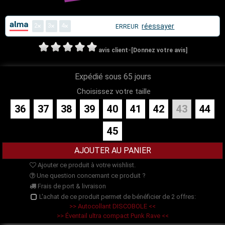
2
3
4
réessayer
ERREUR
-
avis client
[Donnez votre avis]
Expédié sous 65 jours
Choisissez votre taille
36
37
38
39
40
41
42
43
44
45
Ajouter ce produit à votre wishlist.
Une question concernant ce produit ?
Frais de port & livraison
L'achat de ce produit permet de bénéficier de 2 offres:
>> Autocollant DISCOBOLE <<
>> Éventail ultra compact Punk Rave <<