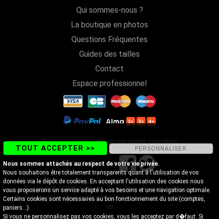
Qui sommes-nous ?
La boutique en photos
Questions Fréquentes
Guides des tailles
Contact
Espace professionnel
Donnez votre opinion via notre sondage
TOUT ACCEPTER >>
PERSONNALISER
Suivez-nous sur
Nous sommes attachés au respect de votre vie privée.
Nous souhaitons être totalement transparents quant à l'utilisation de vos
données via le dépôt de cookies. En acceptant l'utilisation des cookies nous
Copyright@2018 Discobole - Tous droits réservés - Magasin
vous proposerons un service adapté à vos besoins et une navigation optimale.
Discobole 18 Rue Vallon, 74200 Thonon-les-Bains - Tel. 04 50 26 57
Certains cookies sont nécessaires au bon fonctionnement du site (comptes,
88
paniers...).
Si vous ne personnalisez pas vos cookies, vous les acceptez par d�faut. Si