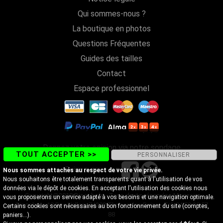
Qui sommes-nous ?
La boutique en photos
Questions Fréquentes
Guides des tailles
Contact
Espace professionnel
Donnez votre opinion via notre sondage
TOUT ACCEPTER >>
PERSONNALISER
Suivez-nous sur
Nous sommes attachés au respect de votre vie privée.
Nous souhaitons être totalement transparents quant à l'utilisation de vos
données via le dépôt de cookies. En acceptant l'utilisation des cookies nous
Copyright@2018 Discobole - Tous droits réservés - Magasin
vous proposerons un service adapté à vos besoins et une navigation optimale.
Discobole 18 Rue Vallon, 74200 Thonon-les-Bains - Tel. 04 50 26 57
Certains cookies sont nécessaires au bon fonctionnement du site (comptes,
88
paniers...).