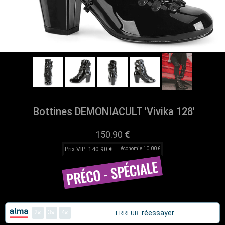
Bottines DEMONIACULT 'Vivika 128'
150.90
€
Prix VIP: 140.90 €
économie 10.00 €
2
3
4
réessayer
ERREUR