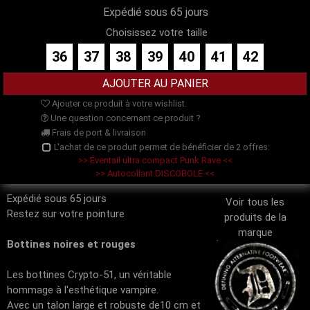
Expédié sous 65 jours
Choisissez votre taille
36
37
38
39
40
41
42
Ajouter ce produit à votre wishlist.
Une question concernant ce produit ?
Frais de port & livraison
L'achat de ce produit permet de bénéficier de 2 offres:
>> Éventail ultra compact Punk Rave <<
>> Autocollant DISCOBOLE <<
Expédié sous 65 jours
Voir tous les
Restez sur votre pointure
produits de la
marque
Bottines noires et rouges
Les bottines Crypto-51, un véritable
hommage à l'esthétique vampire.
Avec un talon large et robuste de10 cm et