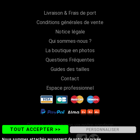
Livraison & Frais de port
Conditions générales de vente
Notice légale
Qui sommes-nous ?
La boutique en photos
Questions Fréquentes
Guides des tailles
Contact
Espace professionnel
Donnez votre opinion via notre sondage
TOUT ACCEPTER >>
PERSONNALISER
Suivez-nous sur
Nous sommes attachés au respect de votre vie privée.