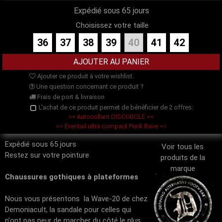
Expédié sous 65 jours
Choisissez votre taille
36
37
38
39
40
41
42
Ajouter ce produit à votre wishlist.
Une question concernant ce produit ?
Frais de port & livraison
L'achat de ce produit permet de bénéficier de 2 offres:
>> Autocollant DISCOBOLE <<
>> Éventail ultra compact Punk Rave <<
Expédié sous 65 jours
Voir tous les
Restez sur votre pointure
produits de la
marque
Chaussures gothiques à plateformes
Nous vous présentons la Wave-20 de chez
Demoniacult, la sandale pour celles qui
n'ont pas peur de marcher du côté le plus