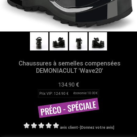
Chaussures à semelles compensées
DEMONIACULT 'Wave20'
134.90
€
Prix VIP: 124.90 €
économie 10.00 €
-
avis client
[Donnez votre avis]