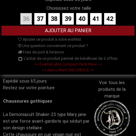
Choisissez votre taille
36
37
38
39
40
41
42
Ajouter ce produit à votre wishlist.
Une question concernant ce produit ?
Frais de port & livraison
L'achat de ce produit permet de bénéficier de 2 offres:
>> Éventail ultra compact Punk Rave <<
>> Autocollant DISCOBOLE <<
Expédié sous 65 jours
Voir tous les
Restez sur votre pointure
produits de la
marque
Chaussures gothiques
La Demoniacult Shaker-23 type Mary jane
est une force avant-gardiste qui séduit par
son design stellaire.
Cette chaussure en cuir végan noir est