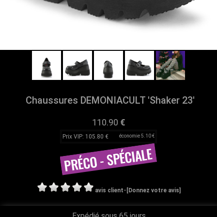
Chaussures DEMONIACULT 'Shaker 23'
110.90
€
Prix VIP: 105.80 €
économie 5.10 €
-
avis client
[Donnez votre avis]
Expédié sous 65 jours