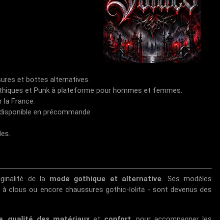
res et bottes alternatives.
othiques et Punk à plateforme pour hommes et femmes.
r la France.
 disponible en précommande.
es.
iginalité de la
mode gothique et alternative
. Ses modèles
 à clous ou encore chaussures gothic-lolita - sont devenus des
e
,
qualité des matériaux
et
confort
, pour accompagner les