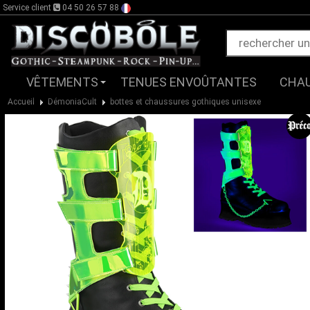
Service client
04 50 26 57 88
VÊTEMENTS
TENUES ENVOÛTANTES
CHA
Accueil
DémoniaCult
bottes et chaussures gothiques unisexe