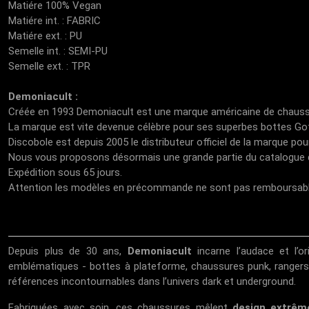
Matiére 100% Vegan
Matiére int. : FABRIC
Matiére ext. : PU
Semelle int. : SEMI-PU
Semelle ext. : TPR
Demoniacult :
Créée en 1993 Demoniacult est une marque américaine de chaussu
La marque est vite devenue célèbre pour ses superbes bottes G
Discobole est depuis 2005 le distributeur officiel de la marque pou
Nous vous proposons désormais une grande partie du catalogue
Expédition sous 65 jours.
Attention les modèles en précommande ne sont pas remboursabl
Depuis plus de 30 ans,
Demoniacult
incarne l’audace et l’or
emblématiques - bottes à plateforme, chaussures punk, rangers
références incontournables dans l’univers dark et underground.
Fabriquées avec soin, ces chaussures mêlent
design extrêm