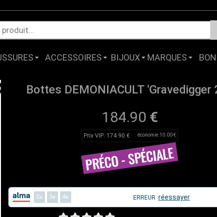
USSURES
ACCESSOIRES
BIJOUX
MARQUES
BON
Bottes DEMONIACULT 'Gravedigger 
184.90
€
Prix VIP: 174.90 €
économie 10.00 €
2
3
4
réessayer
ERREUR