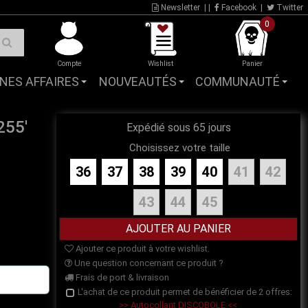
Newsletter
| |
Facebook
|
Twitter
0
Compte
Wishlist
Panier
NES AFFAIRES
NOUVEAUTÉS
COMMUNAUTÉ
255'
Expédié sous 65 jours
Choisissez votre taille
36
37
38
39
40
41
42
43
44
45
Ajouter ce produit à votre wishlist.
Une question concernant ce produit ?
Frais de port & livraison
L'achat de ce produit permet de bénéficier de 2 offres:
>> Autocollant DISCOBOLE <<