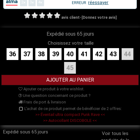
2
3
4
réessayer
ERREUR
-
avis client
[Donnez votre avis]
Expédié sous 65 jours
Choisissez votre taille
36
37
38
39
40
41
42
43
44
45
Ajouter ce produit à votre wishlist.
Une question concernant ce produit ?
Frais de port & livraison
L'achat de ce produit permet de bénéficier de 2 offres:
>> Éventail ultra compact Punk Rave <<
>> Autocollant DISCOBOLE <<
Expédié sous 65 jours
Voir tous les