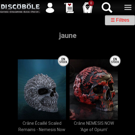
Service client
04 50 26 57 88
Newsletter
| |
Facebook
|
Twitter
0
☰ Filtres
jaune
Crâne Écaillé Scaled
Crâne NEMESIS NOW
Remains - Nemesis Now
'Age of Opium'