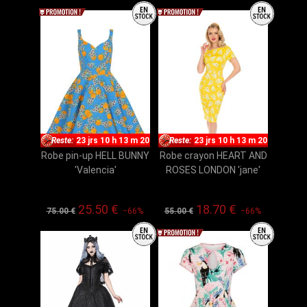
Reste:
23 jrs 10 h 13 m 19
Reste:
23 jrs 10 h 13 m 19
Robe pin-up HELL BUNNY
Robe crayon HEART AND
'Valencia'
ROSES LONDON 'jane'
25.50 €
18.70 €
75.00 €
−66%
55.00 €
−66%