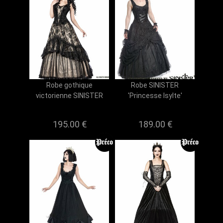
Robe gothique
Robe SINISTER
victorienne SINISTER
'Princesse Isylte'
195.00 €
189.00 €