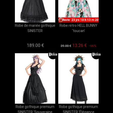
Reste:
23 jrs 10 h 13 m 19
Robe de mariée gothique
Robe rétro HELL BUNNY
SINISTER
'toucan'
189.00 €
13.26 €
39.00 €
−66%
Robe gothique premium
Robe gothique premium
SINISTER 'Souveraine
SINISTER 'Élégance