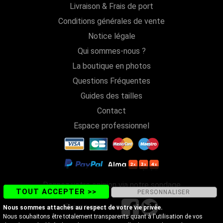
Livraison & Frais de port
Conditions générales de vente
Notice légale
Qui sommes-nous ?
La boutique en photos
Questions Fréquentes
Guides des tailles
Contact
Espace professionnel
Donnez votre opinion via notre sondage
TOUT ACCEPTER >>
PERSONNALISER
Suivez-nous sur
Nous sommes attachés au respect de votre vie privée.
Nous souhaitons être totalement transparents quant à l'utilisation de vos