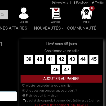
Newsletter
| |
Facebook
|
Twitter
0
Compte
Wishlist
Panier
NES AFFAIRES
NOUVEAUTÉS
COMMUNAUTÉ
C1
Livré sous 65 jours
Choisissez votre taille
39
40
41
42
43
44
45
46
47
Ajouter ce produit à votre wishlist.
Une question concernant ce produit ?
Frais de port & livraison
L'achat de ce produit permet de bénéficier de 2 offres:
>> Éventail ultra compact Punk Rave <<