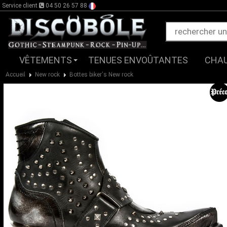
Service client
04 50 26 57 88
VÊTEMENTS
TENUES ENVOÛTANTES
CHA
Accueil
New rock
Bottes biker's New rock