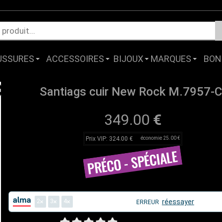
USSURES
ACCESSOIRES
BIJOUX
MARQUES
BON
Santiags cuir New Rock M.7957-
349.00
€
Prix VIP: 324.00 €
économie 25.00 €
2
3
4
réessayer
ERREUR