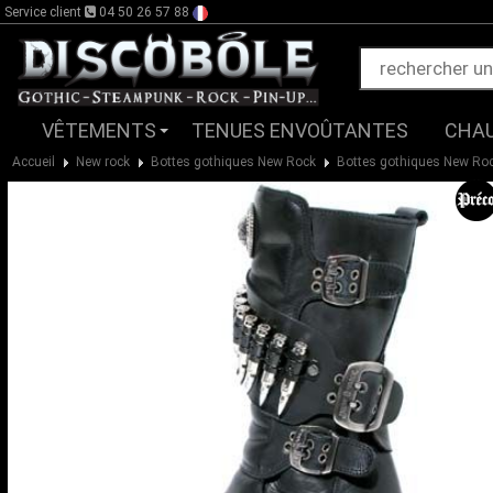
Service client
04 50 26 57 88
VÊTEMENTS
TENUES ENVOÛTANTES
CHA
Accueil
New rock
Bottes gothiques New Rock
Bottes gothiques New R