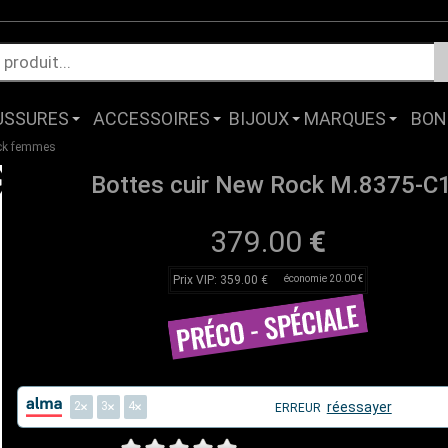
USSURES
ACCESSOIRES
BIJOUX
MARQUES
BON
ock femmes
Bottes cuir New Rock M.8375-C
379.00
€
Prix VIP: 359.00 €
économie 20.00 €
2
3
4
réessayer
ERREUR