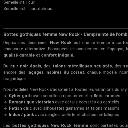
Semelle int. : cuir
Semelle ext. : caoutchouc
Bottes gothiques femme New Rock - L’empreinte de l’omb
Depuis des décennies,
New Rock
est une référence incontour
chaussure alternative. Fabriquées artisanalement en Espagne, 
qualité durable
et
confort inégalé
.
Du
cuir noir épais
, des
talons métalliques sculptés
, des
se
encore des
laçages inspirés du corset
, chaque modèle inca
magnétique.
Nos modèles New Rock s’adaptent à toutes les variations du style
🔹
Cyber goth
avec semelles imposantes et reflets chromés
🔹
Romantique victorien
avec détails corsetés ou dentelés
🔹
Fetish chic
avec silhouettes gainantes et talons massifs
🔹
Indus / punk
avec sangles, oeillets et chaînes métalliques
Les
bottes gothiques New Rock femme
sont parfaites pour