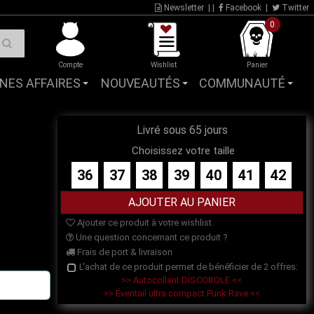
Newsletter
| |
Facebook
|
Twitter
0
Compte
Wishlist
Panier
NES AFFAIRES
NOUVEAUTÉS
COMMUNAUTÉ
1
Livré sous 65 jours
Choisissez votre taille
36
37
38
39
40
41
42
Ajouter ce produit à votre wishlist.
Une question concernant ce produit ?
Frais de port & livraison
L'achat de ce produit permet de bénéficier de 2 offres:
>> Autocollant DISCOBOLE <<
>> Éventail ultra compact Punk Rave <<