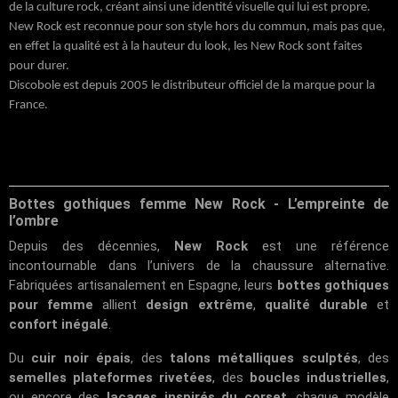
de la culture rock, créant ainsi une identité visuelle qui lui est propre.
New Rock est reconnue pour son style hors du commun, mais pas que,
en effet la qualité est à la hauteur du look, les New Rock sont faites
pour durer.
Discobole
est depuis 2005 le distributeur officiel de la marque pour la
France.
Bottes gothiques femme New Rock - L’empreinte de
l’ombre
Depuis des décennies,
New Rock
est une référence
incontournable dans l’univers de la chaussure alternative.
Fabriquées artisanalement en Espagne, leurs
bottes gothiques
pour femme
allient
design extrême
,
qualité durable
et
confort inégalé
.
Du
cuir noir épais
, des
talons métalliques sculptés
, des
semelles plateformes rivetées
, des
boucles industrielles
,
ou encore des
laçages inspirés du corset
, chaque modèle