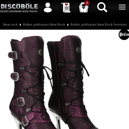
Service client
04 50 26 57 88
Newsletter
| |
Facebook
|
Twitter
0
New rock
Bottes gothiques New Rock
Bottes gothiques New Rock femmes