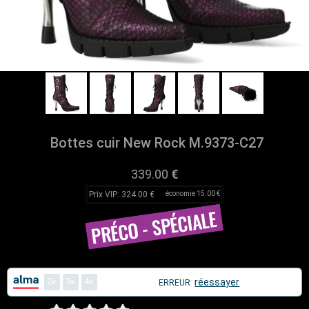
Bottes cuir New Rock M.9373-C27
339.00
€
Prix VIP: 324.00 €
économie 15.00 €
2
3
4
réessayer
ERREUR