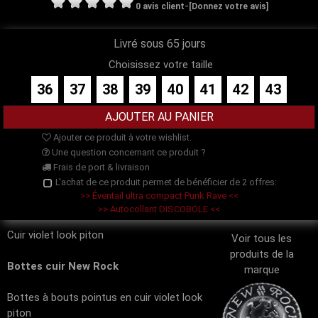
-
0 avis client
[Donnez votre avis]
Livré sous 65 jours
Choisissez votre taille
36
37
38
39
40
41
42
43
Ajouter ce produit à votre wishlist.
Une question concernant ce produit ?
Frais de port & livraison
L'achat de ce produit permet de bénéficier de 2 offres:
>> Éventail ultra compact Punk Rave <<
>> Autocollant DISCOBOLE <<
Cuir violet look piton
Voir tous les
produits de la
Bottes cuir New Rock
marque
Bottes à bouts pointus en cuir violet look
piton