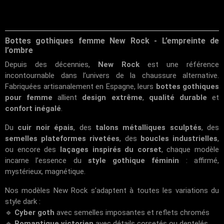
Bottes gothiques femme New Rock - L’empreinte de
l’ombre
Depuis des décennies,
New Rock
est une référence
incontournable dans l’univers de la chaussure alternative.
Fabriquées artisanalement en Espagne, leurs
bottes gothiques
pour femme
allient
design extrême
,
qualité durable
et
confort inégalé
.
Du
cuir noir épais
, des
talons métalliques sculptés
, des
semelles plateformes rivetées
, des
boucles industrielles
,
ou encore des
laçages inspirés du corset
, chaque modèle
incarne l’essence du
style gothique féminin
: affirmé,
mystérieux, magnétique.
Nos modèles New Rock s’adaptent à toutes les variations du
style dark :
🔹
Cyber goth
avec semelles imposantes et reflets chromés
🔹
Romantique victorien
avec détails corsetés ou dentelés