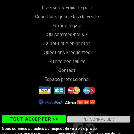
Livraison & Frais de port
Conditions générales de vente
Notice légale
Qui sommes-nous ?
La boutique en photos
Questions Fréquentes
Guides des tailles
Contact
Espace professionnel
Donnez votre opinion via notre sondage
TOUT ACCEPTER >>
PERSONNALISER
Suivez-nous sur
Nous sommes attachés au respect de votre vie privée.