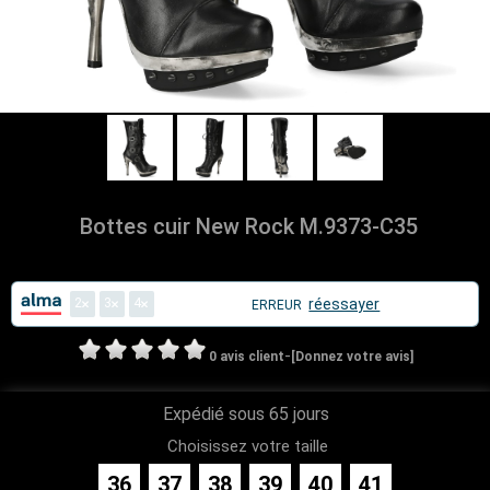
Bottes cuir New Rock M.9373-C35
2
3
4
réessayer
ERREUR
-
0 avis client
[Donnez votre avis]
Expédié sous 65 jours
Choisissez votre taille
36
37
38
39
40
41