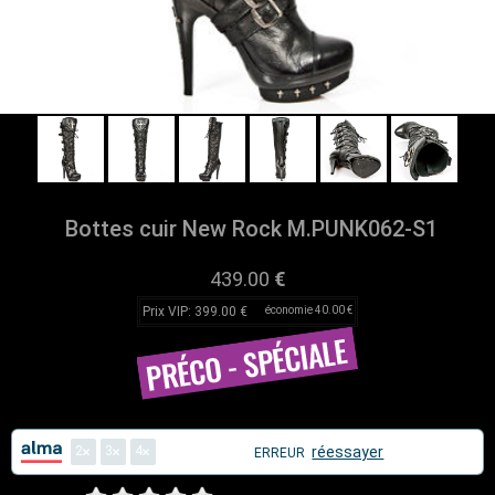
Bottes cuir New Rock M.PUNK062-S1
439.00
€
Prix VIP: 399.00 €
économie 40.00 €
2
3
4
réessayer
ERREUR