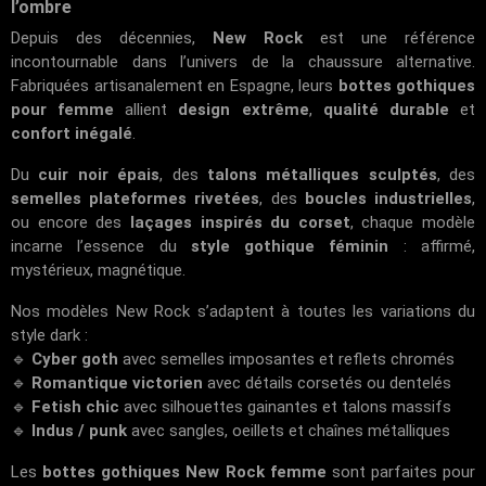
l’ombre
Depuis des décennies,
New Rock
est une référence
incontournable dans l’univers de la chaussure alternative.
Fabriquées artisanalement en Espagne, leurs
bottes gothiques
pour femme
allient
design extrême
,
qualité durable
et
confort inégalé
.
Du
cuir noir épais
, des
talons métalliques sculptés
, des
semelles plateformes rivetées
, des
boucles industrielles
,
ou encore des
laçages inspirés du corset
, chaque modèle
incarne l’essence du
style gothique féminin
: affirmé,
mystérieux, magnétique.
Nos modèles New Rock s’adaptent à toutes les variations du
style dark :
🔹
Cyber goth
avec semelles imposantes et reflets chromés
🔹
Romantique victorien
avec détails corsetés ou dentelés
🔹
Fetish chic
avec silhouettes gainantes et talons massifs
🔹
Indus / punk
avec sangles, oeillets et chaînes métalliques
Les
bottes gothiques New Rock femme
sont parfaites pour