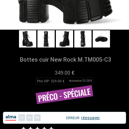
Bottes cuir New Rock M.TM005-C3
349.00
€
Prix VIP: 329.00 €
économie 20.00 €
2
3
4
réessayer
ERREUR