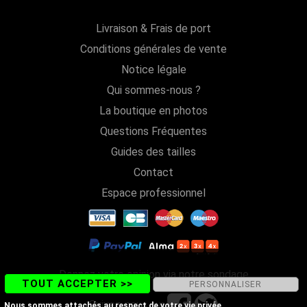
Livraison & Frais de port
Conditions générales de vente
Notice légale
Qui sommes-nous ?
La boutique en photos
Questions Fréquentes
Guides des tailles
Contact
Espace professionnel
Donnez votre opinion via notre sondage
TOUT ACCEPTER >>
PERSONNALISER
Suivez-nous sur
Nous sommes attachés au respect de votre vie privée.