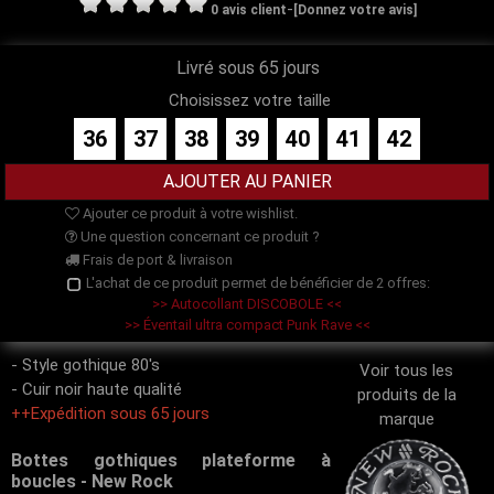
-
0 avis client
[Donnez votre avis]
Livré sous 65 jours
Choisissez votre taille
36
37
38
39
40
41
42
Ajouter ce produit à votre wishlist.
Une question concernant ce produit ?
Frais de port & livraison
L'achat de ce produit permet de bénéficier de 2 offres:
>> Autocollant DISCOBOLE <<
>> Éventail ultra compact Punk Rave <<
- Style gothique 80's
Voir tous les
- Cuir noir haute qualité
produits de la
++Expédition sous 65 jours
marque
Bottes gothiques plateforme à
boucles - New Rock