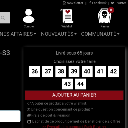
Newsletter
| |
Facebook
|
Twitter
0
Compte
Wishlist
Panier
NES AFFAIRES
NOUVEAUTÉS
COMMUNAUTÉ
-S3
Livré sous 65 jours
Choisissez votre taille
36
37
38
39
40
41
42
43
44
Ajouter ce produit à votre wishlist.
Une question concernant ce produit ?
Frais de port & livraison
L'achat de ce produit permet de bénéficier de 2 offres:
>> Éventail ultra compact Punk Rave <<