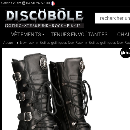
Service client
04 50 26 57 88
VÊTEMENTS
TENUES ENVOÛTANTES
CHA
Accueil
New rock
Bottes gothiques New Rock
Bottes gothiques New R