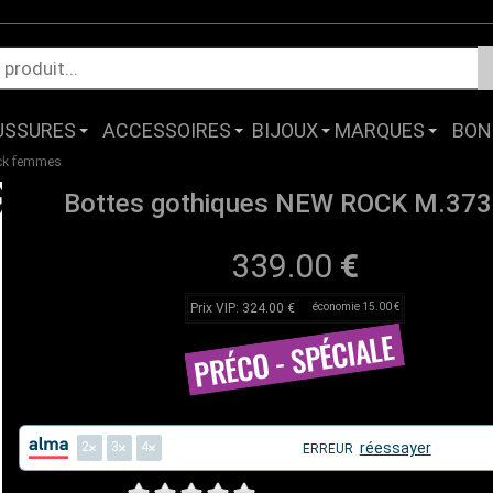
USSURES
ACCESSOIRES
BIJOUX
MARQUES
BON
ock femmes
Bottes gothiques NEW ROCK M.373
339.00
€
Prix VIP: 324.00 €
économie 15.00 €
2
3
4
réessayer
ERREUR