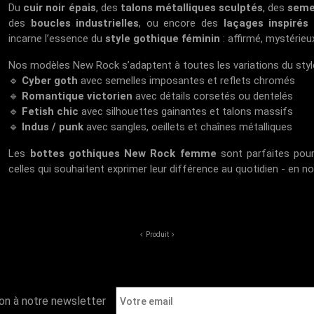
Du
cuir noir épais
, des
talons métalliques sculptés
, des
seme
des
boucles industrielles
, ou encore des
laçages inspirés
incarne l’essence du
style gothique féminin
: affirmé, mystérieu
Nos modèles New Rock s’adaptent à toutes les variations du style
🔹
Cyber goth
avec semelles imposantes et reflets chromés
🔹
Romantique victorien
avec détails corsetés ou dentelés
🔹
Fetish chic
avec silhouettes gainantes et talons massifs
🔹
Indus / punk
avec sangles, oeillets et chaînes métalliques
Les
bottes gothiques New Rock femme
sont parfaites pour
celles qui souhaitent exprimer leur différence au quotidien - en n
Produit
ion à notre newsletter