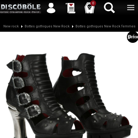
Service client
04 50 26 57 88
Newsletter
| |
Facebook
|
Twitter
0
New rock
Bottes gothiques New Rock
Bottes gothiques New Rock femmes