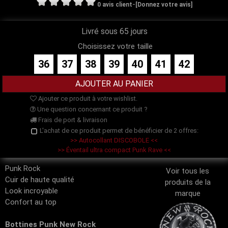
-
0 avis client
[Donnez votre avis]
Livré sous 65 jours
Choisissez votre taille
36
37
38
39
40
41
42
Ajouter ce produit à votre wishlist.
Une question concernant ce produit ?
Frais de port & livraison
L'achat de ce produit permet de bénéficier de 2 offres:
>> Autocollant DISCOBOLE <<
>> Éventail ultra compact Punk Rave <<
Punk Rock
Voir tous les
Cuir de haute qualité
produits de la
Look incroyable
marque
Confort au top
Bottines Punk New Rock