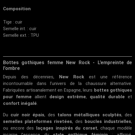
Composition
Tige : cuir
Semelle int. : cuir
Semelle ext. : TPU
Bottes gothiques femme New Rock - L’empreinte de
l’ombre
Depuis des décennies,
New Rock
est une référence
incontournable dans l’univers de la chaussure alternative.
Fabriquées artisanalement en Espagne, leurs
bottes gothiques
pour femme
allient
design extrême
,
qualité durable
et
confort inégalé
.
Du
cuir noir épais
, des
talons métalliques sculptés
, des
semelles plateformes rivetées
, des
boucles industrielles
,
ou encore des
laçages inspirés du corset
, chaque modèle
incarne l’essence du
style gothique féminin
: affirmé,