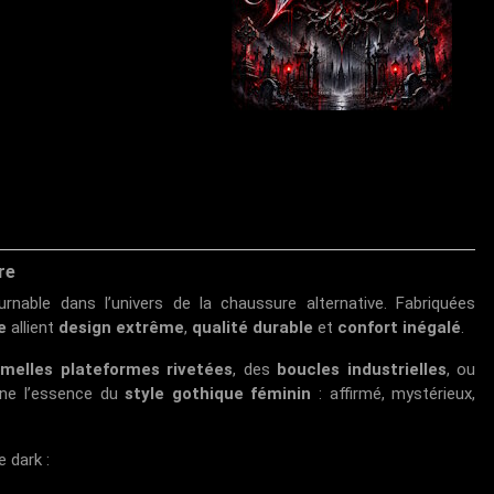
re
nable dans l’univers de la chaussure alternative. Fabriquées
e
allient
design extrême
,
qualité durable
et
confort inégalé
.
melles plateformes rivetées
, des
boucles industrielles
, ou
rne l’essence du
style gothique féminin
: affirmé, mystérieux,
 dark :