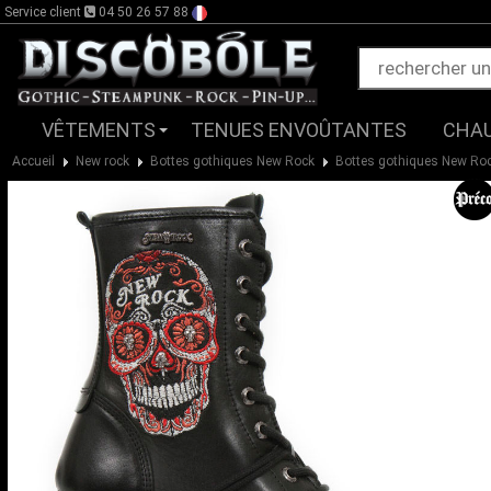
Service client
04 50 26 57 88
VÊTEMENTS
TENUES ENVOÛTANTES
CHA
Accueil
New rock
Bottes gothiques New Rock
Bottes gothiques New R