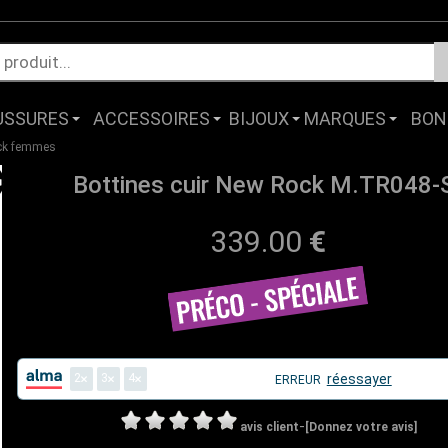
USSURES
ACCESSOIRES
BIJOUX
MARQUES
BON
ock femmes
Bottines cuir New Rock M.TR048-
339.00
€
2
3
4
réessayer
ERREUR
-
avis client
[Donnez votre avis]