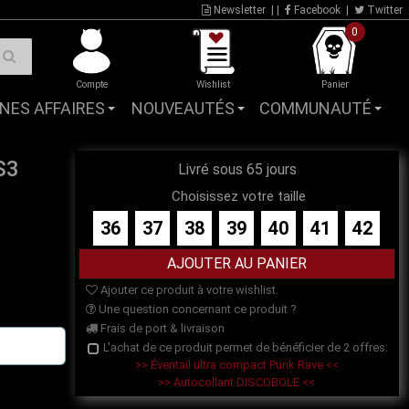
Newsletter
| |
Facebook
|
Twitter
0
Compte
Wishlist
Panier
NES AFFAIRES
NOUVEAUTÉS
COMMUNAUTÉ
S3
Livré sous 65 jours
Choisissez votre taille
36
37
38
39
40
41
42
Ajouter ce produit à votre wishlist.
Une question concernant ce produit ?
Frais de port & livraison
L'achat de ce produit permet de bénéficier de 2 offres:
>> Éventail ultra compact Punk Rave <<
>> Autocollant DISCOBOLE <<