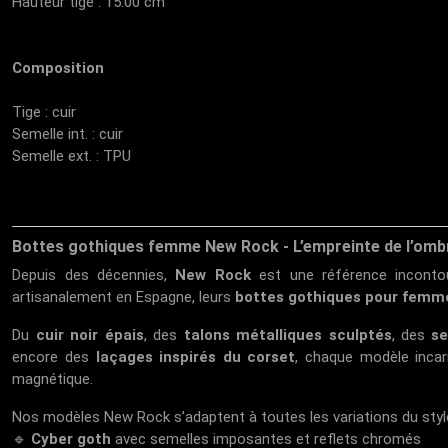
Hauteur tige : 15.00 cm
Composition
Tige : cuir
Semelle int. : cuir
Semelle ext. : TPU
Bottes gothiques femme New Rock - L’empreinte de l’omb
Depuis des décennies,
New Rock
est une référence incontour
artisanalement en Espagne, leurs
bottes gothiques pour femm
Du
cuir noir épais
, des
talons métalliques sculptés
, des
se
encore des
laçages inspirés du corset
, chaque modèle inca
magnétique.
Nos modèles New Rock s’adaptent à toutes les variations du style
🔹
Cyber goth
avec semelles imposantes et reflets chromés