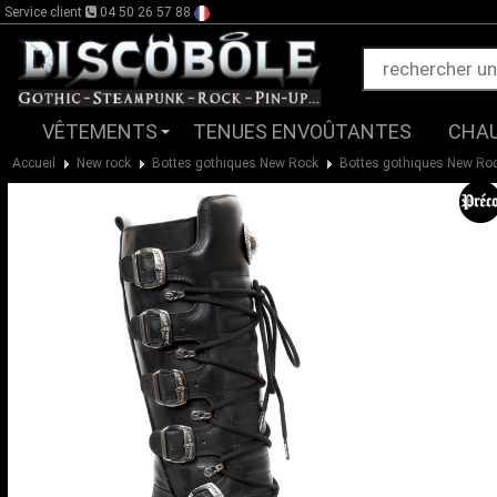
Service client
04 50 26 57 88
VÊTEMENTS
TENUES ENVOÛTANTES
CHA
Accueil
New rock
Bottes gothiques New Rock
Bottes gothiques New R