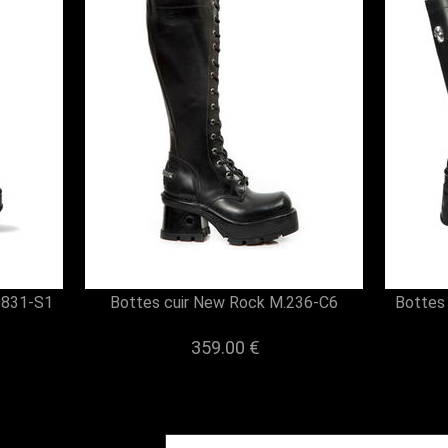
9831-S1
Bottes cuir New Rock M.236-C6
Bottes
359.00 €