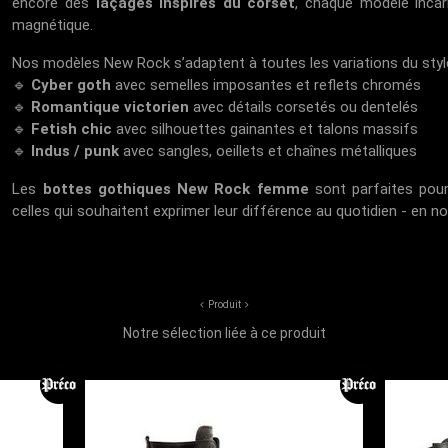
encore des
laçages inspirés du corset
, chaque modèle inca
magnétique.
Nos modèles New Rock s’adaptent à toutes les variations du style
🔹
Cyber goth
avec semelles imposantes et reflets chromés
🔹
Romantique victorien
avec détails corsetés ou dentelés
🔹
Fetish chic
avec silhouettes gainantes et talons massifs
🔹
Indus / punk
avec sangles, oeillets et chaînes métalliques
Les
bottes gothiques New Rock femme
sont parfaites pour
celles qui souhaitent exprimer leur différence au quotidien - en n
Produit
Notre sélection liée à ce produit