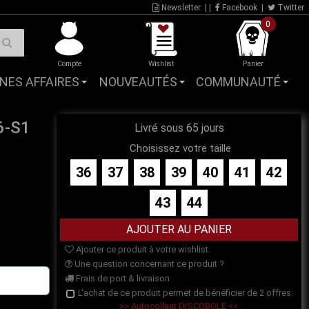
Newsletter
| |
Facebook
|
Twitter
0
Compte
Wishlist
Panier
NES AFFAIRES
NOUVEAUTÉS
COMMUNAUTÉ
6-S1
Livré sous 65 jours
Choisissez votre taille
36
37
38
39
40
41
42
43
44
Ajouter ce produit à votre wishlist.
Une question concernant ce produit ?
Frais de port & livraison
L'achat de ce produit permet de bénéficier de 2 offres:
>> Autocollant DISCOBOLE <<