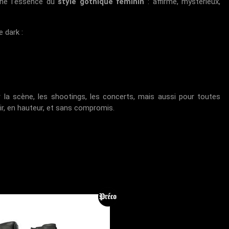
rne l’essence du
style gothique féminin
: affirmé, mystérieux,
 dark :
 la scène, les shootings, les concerts, mais aussi pour toutes
oir, en hauteur, et sans compromis.