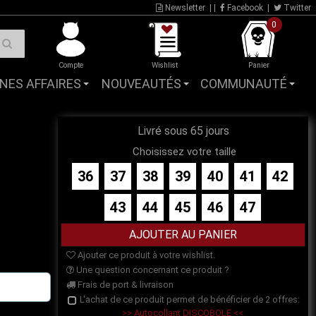
Newsletter
| |
Facebook
|
Twitter
0
Compte
Wishlist
Panier
NES AFFAIRES
NOUVEAUTÉS
COMMUNAUTÉ
Livré sous 65 jours
Choisissez votre taille
36
37
38
39
40
41
42
43
44
45
46
47
Ajouter ce produit à votre wishlist.
Une question concernant ce produit ?
Frais de port & livraison
L'achat de ce produit permet de bénéficier de 2 offres:
>> Autocollant DISCOBOLE <<