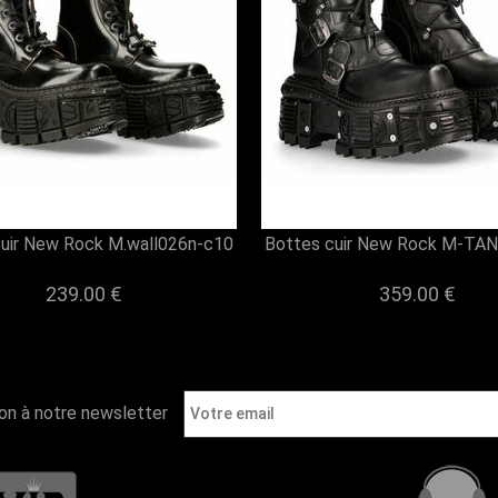
cuir New Rock M.wall026n-c10
Bottes cuir New Rock M-TA
239.00 €
359.00 €
ion à notre newsletter