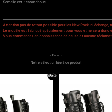
Semelle ext. : caoutchouc
Attention pas de retour possible pour les New Rock, ni échange,
Le modèle est fabriqué spécialement pour vous et ne sera donc e
Vous commandez en connaissance de cause et aucune réclamati
Produit
Notre sélection liée à ce produit