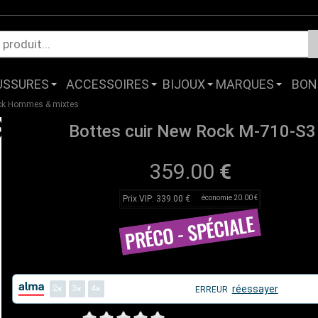
USSURES
ACCESSOIRES
BIJOUX
MARQUES
BON
ck Hommes & mixtes
Bottes cuir New Rock M-710-S3
359.00
€
Prix VIP: 339.00 €
économie 20.00 €
2
3
4
réessayer
ERREUR