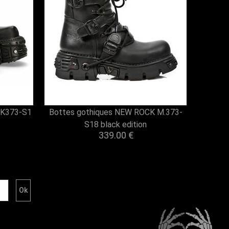
NK373-S1
Bottes gothiques NEW ROCK M.373-
S18 black edition
339.00 €