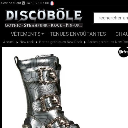
Service client
04 50 26 57 88
VÊTEMENTS
TENUES ENVOÛTANTES
CHA
Accueil
New rock
Bottes gothiques New Rock
Bottes gothiques New Ro