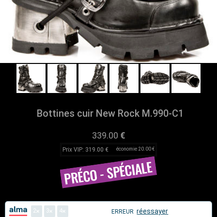
Bottines cuir New Rock M.990-C1
339.00
€
Prix VIP: 319.00 €
économie 20.00 €
2
3
4
réessayer
ERREUR