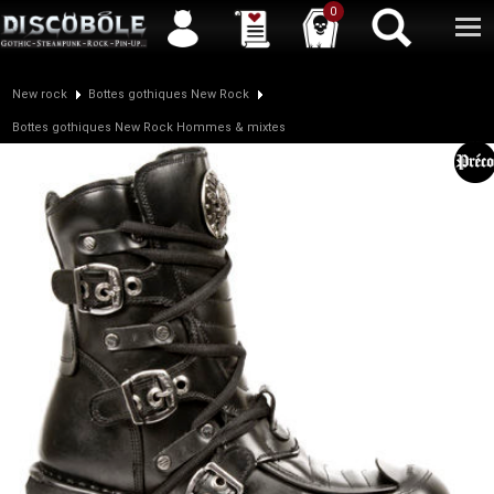
Service client
04 50 26 57 88
Newsletter
| |
Facebook
|
Twitter
0
New rock
Bottes gothiques New Rock
Bottes gothiques New Rock Hommes & mixtes