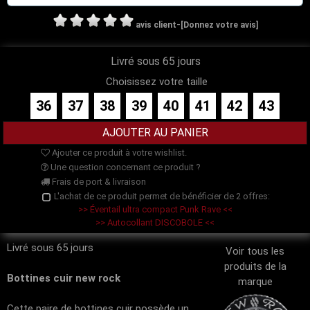
-
avis client
[Donnez votre avis]
Livré sous 65 jours
Choisissez votre taille
36
37
38
39
40
41
42
43
Ajouter ce produit à votre wishlist.
Une question concernant ce produit ?
Frais de port & livraison
L'achat de ce produit permet de bénéficier de 2 offres:
>> Éventail ultra compact Punk Rave <<
>> Autocollant DISCOBOLE <<
Livré sous 65 jours
Voir tous les
produits de la
Bottines cuir new rock
marque
Cette paire de bottines cuir possède un