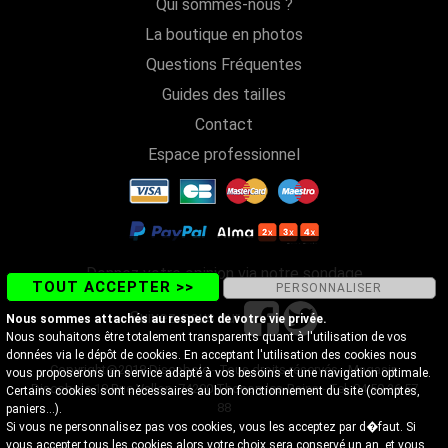
Qui sommes-nous ?
La boutique en photos
Questions Fréquentes
Guides des tailles
Contact
Espace professionnel
Donnez votre opinion via notre sondage
TOUT ACCEPTER >>
PERSONNALISER
Suivez-nous sur
Nous sommes attachés au respect de votre vie privée.
Nous souhaitons être totalement transparents quant à l'utilisation de vos
données via le dépôt de cookies. En acceptant l'utilisation des cookies nous
Copyright@2018 Discobole - Tous droits réservés - Magasin
vous proposerons un service adapté à vos besoins et une navigation optimale.
Discobole 18 Rue Vallon, 74200 Thonon-les-Bains - Tel. 04 50 26 57
Certains cookies sont nécessaires au bon fonctionnement du site (comptes,
88
paniers...).
Si vous ne personnalisez pas vos cookies, vous les acceptez par d�faut. Si
vous accepter tous les cookies alors votre choix sera conservé un an, et vous