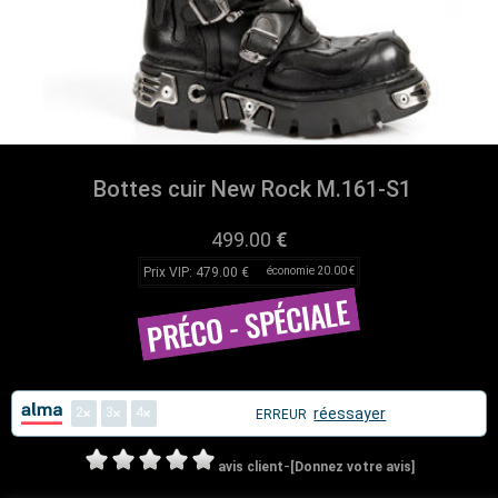
Bottes cuir New Rock M.161-S1
499.00
€
Prix VIP: 479.00 €
économie 20.00 €
2
3
4
réessayer
ERREUR
-
avis client
[Donnez votre avis]