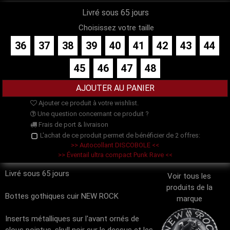
Livré sous 65 jours
Choisissez votre taille
36
37
38
39
40
41
42
43
44
45
46
47
48
Ajouter ce produit à votre wishlist.
Une question concernant ce produit ?
Frais de port & livraison
L'achat de ce produit permet de bénéficier de 2 offres:
>> Autocollant DISCOBOLE <<
>> Éventail ultra compact Punk Rave <<
Livré sous 65 jours
Voir tous les
produits de la
Bottes gothiques cuir NEW ROCK
marque
Inserts métalliques sur l'avant ornés de