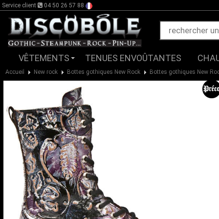
Service client
04 50 26 57 88
VÊTEMENTS
TENUES ENVOÛTANTES
CHA
Accueil
New rock
Bottes gothiques New Rock
Bottes gothiques New Ro