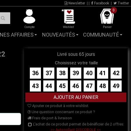
Newsletter
| |
Facebook
|
Twitter
0
Compte
Wishlist
Panier
NES AFFAIRES
NOUVEAUTÉS
COMMUNAUTÉ
22
Livré sous 65 jours
Choisissez votre taille
36
37
38
39
40
41
42
43
44
45
46
47
48
49
Ajouter ce produit à votre wishlist.
Une question concernant ce produit ?
Frais de port & livraison
L'achat de ce produit permet de bénéficier de 2 offres:
>> Autocollant DISCOBOLE <<