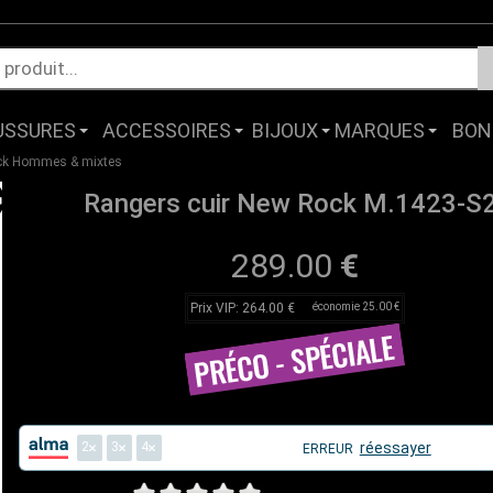
USSURES
ACCESSOIRES
BIJOUX
MARQUES
BON
ck Hommes & mixtes
Rangers cuir New Rock M.1423-S
289.00
€
Prix VIP: 264.00 €
économie 25.00 €
2
3
4
réessayer
ERREUR