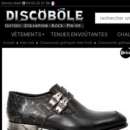
Service client
04 50 26 57 88
VÊTEMENTS
TENUES ENVOÛTANTES
CHA
Accueil
New rock
Chaussures gothiques New Rock
Chaussures gothiq