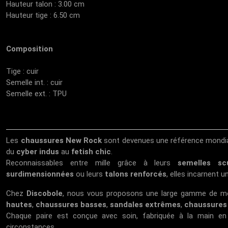
Hauteur talon : 3.00 cm
Hauteur tige : 6.50 cm
Composition
Tige : cuir
Semelle int. : cuir
Semelle ext. : TPU
Les
chaussures New Rock
sont devenues une référence mondial
du
cyber indus
au
fetish chic
.
Reconnaissables entre mille grâce à leurs
semelles sc
surdimensionnées
ou leurs
talons renforcés
, elles incarnent u
Chez
Discobole
, nous vous proposons une large gamme de m
hautes
,
chaussures basses
,
sandales extrêmes
,
chaussures 
Chaque paire est conçue avec soin, fabriquée à la main e
circonstances.