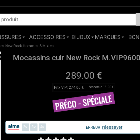
USSURES
ACCESSOIRES
BIJOUX
MARQUES
BON
ues New Rock Hommes & Mixtes
Mocassins cuir New Rock M.VIP960
289.00
€
Prix VIP: 274.00 €
économie 15.00 €
2
3
4
réessayer
ERREUR