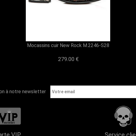
Mocassins cuir New Rock M.2246-S28
279.00 €
ion à notre newsletter
arte VIP
Service cli