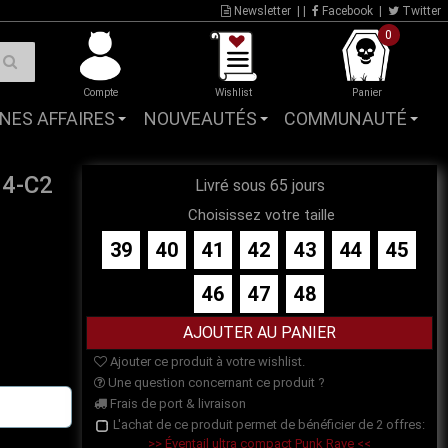
Newsletter
| |
Facebook
|
Twitter
0
Compte
Wishlist
Panier
NES AFFAIRES
NOUVEAUTÉS
COMMUNAUTÉ
04-C2
Livré sous 65 jours
Choisissez votre taille
39
40
41
42
43
44
45
46
47
48
Ajouter ce produit à votre wishlist.
Une question concernant ce produit ?
Frais de port & livraison
L'achat de ce produit permet de bénéficier de 2 offres:
>> Éventail ultra compact Punk Rave <<