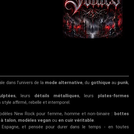
e dans l’univers de la
mode alternative
, du
gothique
au
punk
,
ulptées
, leurs
détails métalliques
, leurs
plates-formes
n style affirmé, rebelle et intemporel.
odèles New Rock pour femme, homme et non-binaire :
bottes
à talon
,
modèles vegan
ou
en cuir véritable
.
n Espagne, et pensée pour durer dans le temps - en toutes