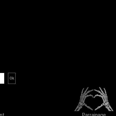
ent
Parrainage