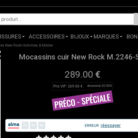
USSURES
ACCESSOIRES
BIJOUX
MARQUES
BON
ues New Rock Hommes & Mixtes
Mocassins cuir New Rock M.2246-
289.00
€
Prix VIP: 269.00 €
économie 20.00 €
2
3
4
réessayer
ERREUR