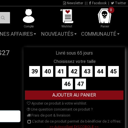
Newsletter
| |
Facebook
|
Twitter
0
Compte
Wishlist
Panier
NES AFFAIRES
NOUVEAUTÉS
COMMUNAUTÉ
S27
Livré sous 65 jours
Choisissez votre taille
39
40
41
42
43
44
45
46
47
Ajouter ce produit à votre wishlist.
Une question concernant ce produit ?
Frais de port & livraison
L'achat de ce produit permet de bénéficier de 2 offres:
>> Autocollant DISCOBOLE <<