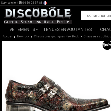
Service client
04 50 26 57 88
VÊTEMENTS
TENUES ENVOÛTANTES
CHA
Accueil
New rock
Chaussures gothiques New Rock
Chaussures gothiq