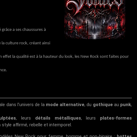
 grâce a ses chaussures à
a culture rock, créant ainsi
fet la qualité est à la hauteur du look, les New Rock sont faites pour
nce.
e dans l’univers de la
mode alternative
, du
gothique
au
punk
,
ulptées
, leurs
détails métalliques
, leurs
plates-formes
n style affirmé, rebelle et intemporel.
odèles New Rock pour femme, homme et non-binaire :
bottes