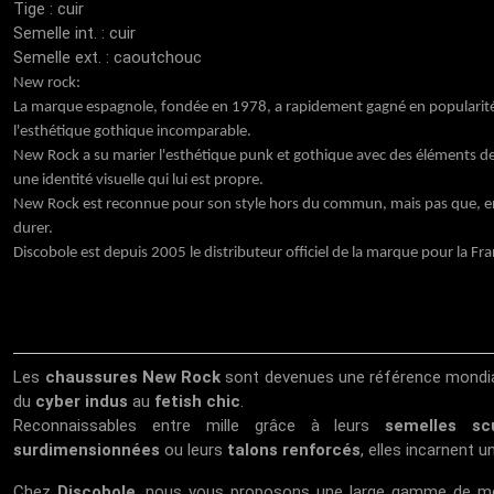
Tige : cuir
Semelle int. : cuir
Semelle ext. : caoutchouc
New rock:
La marque espagnole, fondée en 1978, a rapidement gagné en popularité
l'esthétique gothique incomparable.
New Rock a su marier l'esthétique punk et gothique avec des éléments de l
une identité visuelle qui lui est propre.
New Rock est reconnue pour son style hors du commun, mais pas que, en ef
durer.
Discobole
est depuis 2005 le distributeur officiel de la marque pour la Fra
Les
chaussures New Rock
sont devenues une référence mondial
du
cyber indus
au
fetish chic
.
Reconnaissables entre mille grâce à leurs
semelles sc
surdimensionnées
ou leurs
talons renforcés
, elles incarnent u
Chez
Discobole
, nous vous proposons une large gamme de m