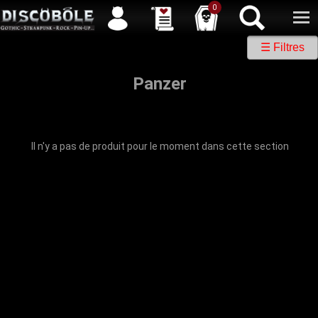
Service client
04 50 26 57 88
Newsletter
| |
Facebook
|
Twitter
0
☰ Filtres
Panzer
Il n'y a pas de produit pour le moment dans cette section