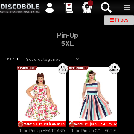
Service client
04 50 26 57 88
Newsletter
| |
Facebook
|
Twitter
0
☰ Filtres
Pin-Up
5XL
Pin-Up
Reste:
21 jrs 23 h 46 m 32
Reste:
21 jrs 23 h 46 m 32
Robe Pin-Up HEART AND
Robe Pin-Up COLLECTIF