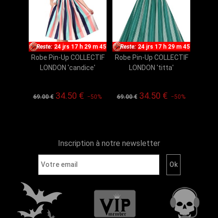
Reste:
24 jrs 17 h 29 m 44
Reste:
24 jrs 17 h 29 m 44
Robe Pin-Up COLLECTIF
Robe Pin-Up COLLECTIF
LONDON 'candice'
LONDON 'titta'
34.50 €
34.50 €
69.00 €
−50%
69.00 €
−50%
Inscription à notre newsletter