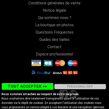
Conditions générales de vente
Notice légale
Qui sommes-nous ?
La boutique en photos
Questions Fréquentes
Guides des tailles
Contact
Espace professionnel
Donnez votre opinion via notre sondage
TOUT ACCEPTER >>
PERSONNALISER
Suivez-nous sur
Nous sommes attachés au respect de votre vie privée.
Nous souhaitons être totalement transparents quant à l'utilisation de vos
données via le dépôt de cookies. En acceptant l'utilisation des cookies nous
Copyright@2018 Discobole - Tous droits réservés - Magasin
vous proposerons un service adapté à vos besoins et une navigation optimale.