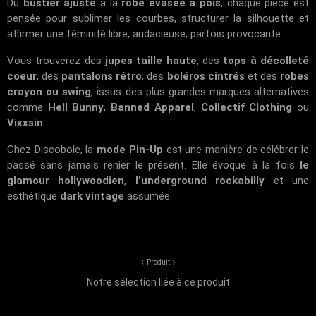
Du
bustier ajusté
à la
robe évasée à pois
, chaque pièce est
pensée pour sublimer les courbes, structurer la silhouette et
affirmer une féminité libre, audacieuse, parfois provocante.
Vous trouverez des
jupes taille haute
, des
tops à décolleté
coeur
, des
pantalons rétro
, des
boléros cintrés
et des
robes
crayon ou swing
, issus des plus grandes marques alternatives
comme
Hell Bunny
,
Banned Apparel
,
Collectif Clothing
ou
Vixxsin
.
Chez
Discobole
, la
mode Pin-Up
est une manière de célébrer le
passé sans jamais renier le présent. Elle évoque à la fois
le
glamour hollywoodien
,
l’underground rockabilly
et une
esthétique
dark vintage
assumée.
Produit
Notre sélection liée à ce produit