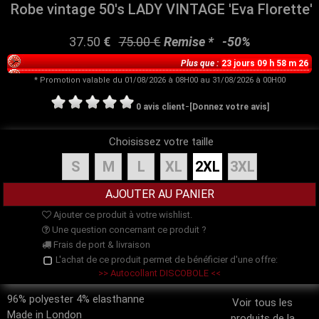
Robe vintage 50's LADY VINTAGE 'Eva Florette'
37.50
€
75.00
€
Remise *
-
50%
Plus que :
23 jours 09 h 58 m 26
* Promotion valable du 01/08/2026 à 08H00 au 31/08/2026 à 00H00
-
0 avis client
[Donnez votre avis]
Choisissez votre taille
S
M
L
XL
2XL
3XL
Ajouter ce produit à votre wishlist.
Une question concernant ce produit ?
Frais de port & livraison
L'achat de ce produit permet de bénéficier d'une offre:
>> Autocollant DISCOBOLE <<
96% polyester 4% elasthanne
Voir tous les
Made in London
produits de la