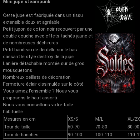
Mini jupe steampunk
Cette jupe est fabriquée dans un tissu
extensible doux et agréable
Petit jupon de coton noir recouvert par une
double couche avec effets tachés jaune et
de nombreuses déchirures
Petit bandeau de dentelle sur le bas
cassant le style destroy de la jupe
Lanière détachable montée sur de gros
mousquetons
Nombreux oeillets de décoration
Fermeture éclair dissimulée sur le côté
Vous aimez l'ensemble ? Nous vous
proposons le haut assorti
Nous vous conseillons votre taille
habituelle
Mesures en cm
XS/S
M/L
XL/2X
Tour de taille
60-70
70-80
80-90
Tour de hanches
90-100
100-110
110-1