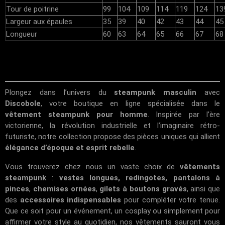
Tour de poitrine
99
104
109
114
119
124
13
Largeur aux épaules
35
39
40
42
43
44
45
Longueur
60
63
64
65
66
67
68
Plongez dans l’univers du
steampunk masculin
avec
Discobole
, votre boutique en ligne spécialisée dans le
vêtement steampunk pour homme
. Inspirée par l’ère
victorienne, la révolution industrielle et l’imaginaire rétro-
futuriste, notre collection propose des pièces uniques qui allient
élégance d’époque et esprit rebelle
.
Vous trouverez chez nous un vaste choix de
vêtements
steampunk
:
vestes longues, redingotes, pantalons à
pinces
,
chemises ornées
,
gilets à boutons gravés
, ainsi que
des
accessoires indispensables
pour compléter votre tenue.
Que ce soit pour un événement, un cosplay ou simplement pour
affirmer votre style au quotidien, nos vêtements sauront vous