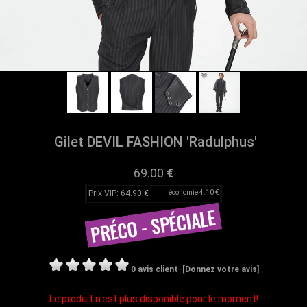
Gilet DEVIL FASHION 'Radulphus'
69.00
€
Prix VIP: 64.90 €
économie 4.10 €
-
0 avis client
[Donnez votre avis]
Le produit n'est plus disponible pour le moment!