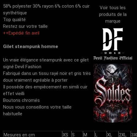
58% polyester 30% rayon 6% coton 6% cuir
Voir tous les
synthétique
produits de la
Top qualité
marque
Restez sur votre taille
++Expédié fin avril
Gilet steampunk homme
Un vraie élégance steampunk avec ce gilet
signé Devil Fashion
Fabriqué dans un tissu rayé noir et gris très
doux vraiment agréable à porter
Il possède des empiècement en simili cuir
effet vieilli
Boutons chromés
Nous vous conseillons votre taille
habituelle
Mesures en cm
XS
S
M
L
XL
2XL
3X