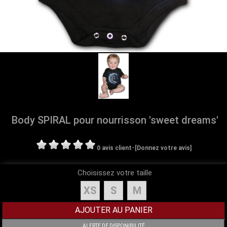
Body SPIRAL pour nourrisson 'sweet dreams'
-
0 avis client
[Donnez votre avis]
Choisissez votre taille
XS
S
M