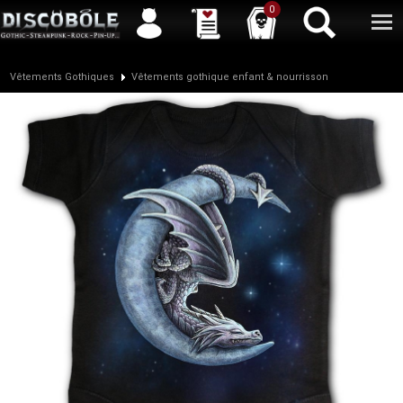
Service client
04 50 26 57 88
Newsletter
| |
Facebook
|
Twitter
0
Vêtements Gothiques
Vêtements gothique enfant & nourrisson