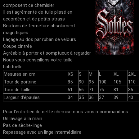
composent ce chemisier
Il est agrémenté de tulle plissé en
accordéon et de petits strass
Boutons de fermeture absolument
magnifiques
Laçage au dos par ruban de velours
Coupe cintrée
Agréable à porter et somptueux à regarder
Nous vous conseillons votre taille
habituelle
Mesures en cm
XS
S
M
L
XL
2XL
Tour de poitrine
85
90
95
100
105
110
Tour de taille
61
66
71
76
81
86
Largeur d'épaules
34
35
36
37
39
40
Pour l'entretien de cette chemise nous vous recommandons:
Un lavage à la main
Pas de sèche-linge
Repassage avec un linge intermédiaire