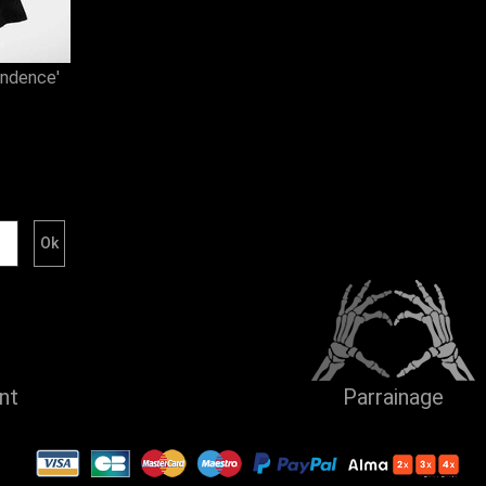
ndence'
ent
Parrainage