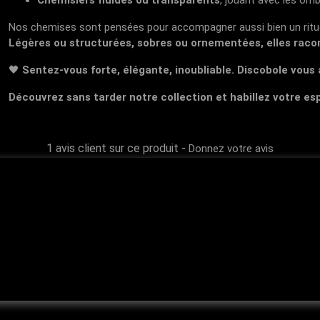
Chemisiers fluides ou transparents
, jouant avec les omb
Nos chemises sont pensées pour accompagner aussi bien un ritue
Légères ou structurées, sobres ou ornementées, elles raconte
🖤
Sentez-vous forte, élégante, inoubliable. Discobole v
Découvrez sans tarder notre collection et habillez votre es
1 avis client sur ce produit
-
Donnez votre avis