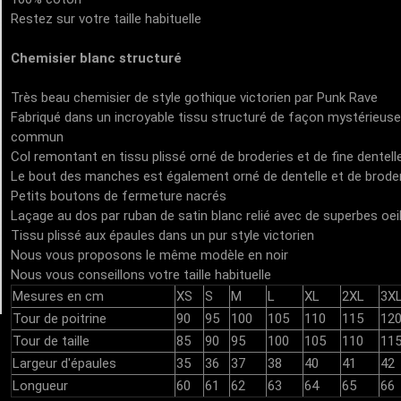
Restez sur votre taille habituelle
Chemisier blanc structuré
Très beau chemisier de style gothique victorien par Punk Rave
Fabriqué dans un incroyable tissu structuré de façon mystérieuse
commun
Col remontant en tissu plissé orné de broderies et de fine dentell
Le bout des manches est également orné de dentelle et de brode
Petits boutons de fermeture nacrés
Laçage au dos par ruban de satin blanc relié avec de superbes oeil
Tissu plissé aux épaules dans un pur style victorien
Nous vous proposons le même modèle en noir
Nous vous conseillons votre taille habituelle
Mesures en cm
XS
S
M
L
XL
2XL
3X
Tour de poitrine
90
95
100
105
110
115
12
Tour de taille
85
90
95
100
105
110
11
Largeur d'épaules
35
36
37
38
40
41
42
Longueur
60
61
62
63
64
65
66