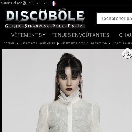
Service client
04 50 26 57 88
VÊTEMENTS
TENUES ENVOÛTANTES
CHA
Accueil
Vêtements Gothiques
vêtements gothiques femme
Chemise et 