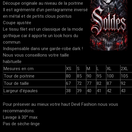
Découpe originale au niveau de la poitrine
Il est agrémenté d'un pentagramme inversé
en métal et de petits clous pointus
Coupe ajustée
Le tissu filet est un classique de la mode
gothique car il apporte un look hors du
commun
Indispensable dans une garde-robe dark !
Nous vous conseillons votre taille
habituelle
Mesures en cm
XS
S
M
L
XL
2XL
Tour de poitrine
80
85
90
95
100
105
Tour de taille
67
72
77
82
87
92
Largeur d'épaules
38
39
40
41
42
43
Pour présever au mieux votre haut Devil Fashion nous vous
recommandons:
Lavage à 30° max
Pas de sèche-linge