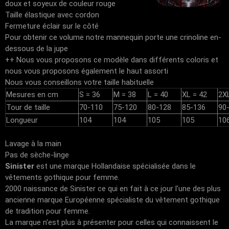
doux et soyeux de couleur rouge
Taille élastique avec cordon
Fermeture éclair sur le côté
Pour obtenir ce volume notre mannequin porte une crinoline en-
dessous de la jupe
++ Nous vous proposons ce modèle dans différents coloris et
nous vous proposons également le haut assorti
Nous vous conseillons votre taille habituelle
Mesures en cm
S = 36
M = 38
L = 40
XL = 42
2X
Tour de taille
70-110
75-120
80-128
85-136
90
Longueur
104
104
105
105
10
Lavage à la main
Pas de sèche-linge
Sinister
est une marque Hollandaise spécialisée dans le
vêtements gothique pour femme.
2000 naissance de Sinister ce qui en fait à ce jour l'une des plus
ancienne marque Européenne spécialiste du vêtement gothique
de tradition pour femme.
La marque n'est plus à présenter pour celles qui connaissent le