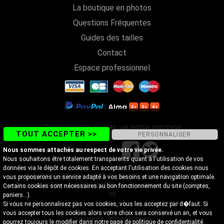
La boutique en photos
Questions Fréquentes
Guides des tailles
Contact
Espace professionnel
Donnez votre opinion via notre sondage
TOUT ACCEPTER >>
PERSONNALISER
Suivez-nous sur
Nous sommes attachés au respect de votre vie privée.
Nous souhaitons être totalement transparents quant à l'utilisation de vos
données via le dépôt de cookies. En acceptant l'utilisation des cookies nous
Copyright@2018 Discobole - Tous droits réservés - Magasin
vous proposerons un service adapté à vos besoins et une navigation optimale.
Discobole 18 Rue Vallon, 74200 Thonon-les-Bains - Tel. 04 50 26 57
Certains cookies sont nécessaires au bon fonctionnement du site (comptes,
88
paniers...).
Si vous ne personnalisez pas vos cookies, vous les acceptez par d�faut. Si
vous accepter tous les cookies alors votre choix sera conservé un an, et vous
Conception Lithium Network
pourrez toujours le modifier dans notre page de
politique de confidentialité
.