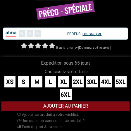
2
3
4
réessayer
ERREUR
-
0 avis client
[Donnez votre avis]
Expédition sous 65 jours
Choisissez votre taille
XS
S
M
L
XL
2XL
3XL
4XL
5XL
6XL
Ajouter ce produit à votre wishlist.
Une question concernant ce produit ?
Frais de port & livraison