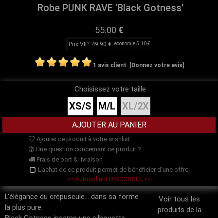
Robe PUNK RAVE 'Black Gotness'
55.00
€
Prix VIP: 49.90 €
économie 5.10 €
-
1 avis client
[Donnez votre avis]
Choisissez votre taille
XS/S
M/L
XL/2X
Ajouter ce produit à votre wishlist.
Une question concernant ce produit ?
Frais de port & livraison
L'achat de ce produit permet de bénéficier d'une offre:
>> Autocollant DISCOBOLE <<
L’élégance du crépuscule... dans sa forme
Voir tous les
la plus pure.
produits de la
Black Gotness incarne une silhouette