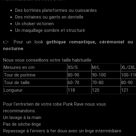
Des bottines plateformes ou cuissardes
Des mitaines ou gants en dentelle
Un choker victorien
Un maquillage sombre et structuré
👉 Pour un look
gothique romantique, cérémoniel ou
nocturne
Nous vous conseillons votre taille habituelle
Mesures en cm
XS/S
M/L
XL/2XL
Tour de poitrine
80-90
90-100
100-11
Tour de taille
60-70
70-80
80-90
Longueur
118
120
121
Pour l'entretien de votre robe Punk Rave nous vous
recommandons:
Un lavage à la main
Pas de sèche-linge
Repassage à l'envers à fer doux avec un linge intermédiaire