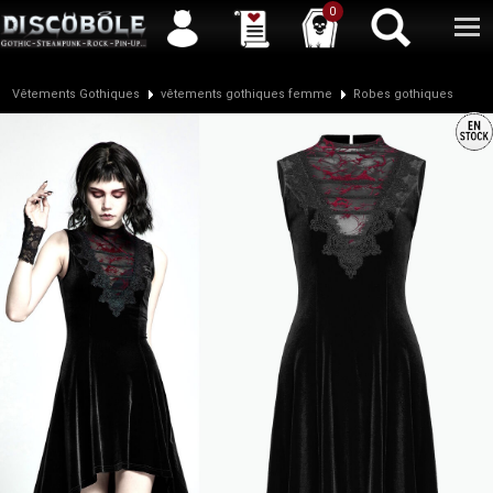
Service client
04 50 26 57 88
Newsletter
| |
Facebook
|
Twitter
0
Vêtements Gothiques
vêtements gothiques femme
Robes gothiques