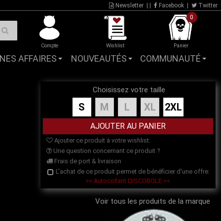
Newsletter
| |
Facebook
|
Twitter
0
Compte
Wishlist
Panier
NES AFFAIRES
NOUVEAUTÉS
COMMUNAUTÉ
Choisissez votre taille
S
M
L
XL
2XL
Ajouter ce produit à votre wishlist.
Une question concernant ce produit ?
Frais de port & livraison
L'achat de ce produit permet de bénéficier d'une offre:
>> Autocollant DISCOBOLE <<
Voir tous les produits de la marque