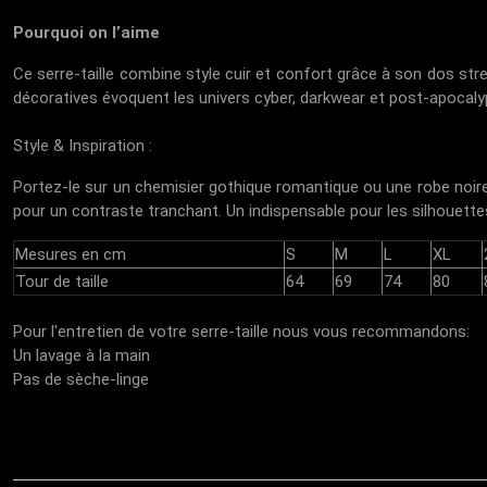
Pourquoi on l’aime
Ce serre-taille combine style cuir et confort grâce à son dos stre
décoratives évoquent les univers cyber, darkwear et post-apocaly
Style & Inspiration :
Portez-le sur un chemisier gothique romantique ou une robe noire
pour un contraste tranchant. Un indispensable pour les silhouette
Mesures en cm
S
M
L
XL
Tour de taille
64
69
74
80
Pour l'entretien de votre serre-taille nous vous recommandons:
Un lavage à la main
Pas de sèche-linge