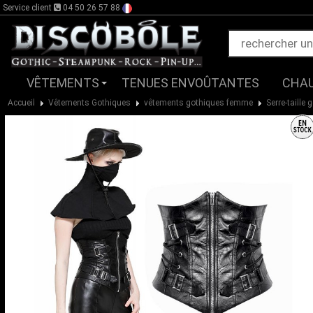
Service client
04 50 26 57 88
VÊTEMENTS
TENUES ENVOÛTANTES
CHA
Accueil
Vêtements Gothiques
vêtements gothiques femme
Serre-taille 