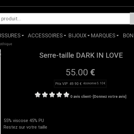
USSURES
ACCESSOIRES
BIJOUX
MARQUES
BON
gothique
Serre-taille DARK IN LOVE
55.00
€
Prix VIP: 49.90 €
économie 5.10 €
-
0 avis client
[Donnez votre avis]
55% viscose 45% PU
Restez sur votre taille